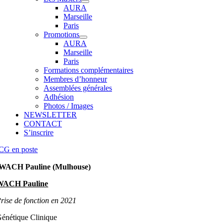
AURA
Marseille
Paris
Promotions
AURA
Marseille
Paris
Formations complémentaires
Membres d’honneur
Assemblées générales
Adhésion
Photos / Images
NEWSLETTER
CONTACT
S’inscrire
CG en poste
WACH Pauline (Mulhouse)
WACH Pauline
rise de fonction en 2021
énétique Clinique