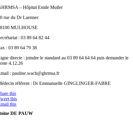
HRMSA – Hôpital Emile Muller
0 rue du Dr Laennec
68100 MULHOUSE
ecrétariat : 03 89 64 82 44
ax : 03 89 64 79 38
igne directe : joindre le standard au 03 89 64 64 64 puis demander le
oste 4.12.26
mail : pauline.wach@ghrmsa.fr
Médecin référent : Dr Emmanuelle GINGLINGER-FABRE
hare this
weet this
mail this
toine DE PAUW