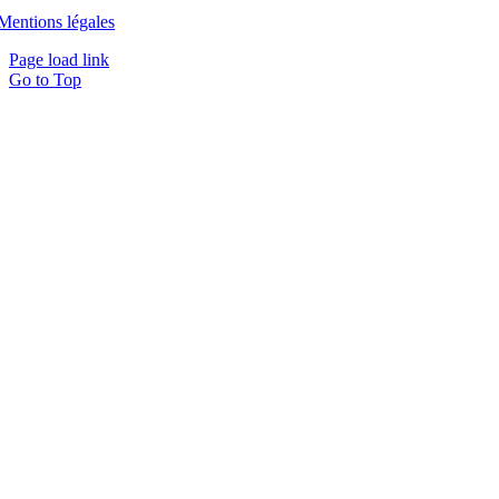
Mentions légales
Page load link
Go to Top