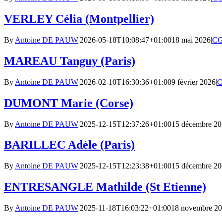
VERLEY Célia (Montpellier)
By
Antoine DE PAUW
|
2026-05-18T10:08:47+01:00
18 mai 2026
|
CG
MAREAU Tanguy (Paris)
By
Antoine DE PAUW
|
2026-02-10T16:30:36+01:00
9 février 2026
|
C
DUMONT Marie (Corse)
By
Antoine DE PAUW
|
2025-12-15T12:37:26+01:00
15 décembre 2
BARILLEC Adèle (Paris)
By
Antoine DE PAUW
|
2025-12-15T12:23:38+01:00
15 décembre 2
ENTRESANGLE Mathilde (St Etienne)
By
Antoine DE PAUW
|
2025-11-18T16:03:22+01:00
18 novembre 2