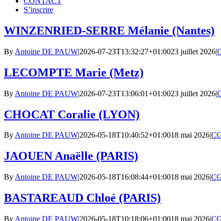
CONTACT
S’inscrire
WINZENRIED-SERRE Mélanie (Nantes)
By
Antoine DE PAUW
|
2026-07-23T13:32:27+01:00
23 juillet 2026
|
C
LECOMPTE Marie (Metz)
By
Antoine DE PAUW
|
2026-07-23T13:06:01+01:00
23 juillet 2026
|
C
CHOCAT Coralie (LYON)
By
Antoine DE PAUW
|
2026-05-18T10:40:52+01:00
18 mai 2026
|
CG
JAOUEN Anaëlle (PARIS)
By
Antoine DE PAUW
|
2026-05-18T16:08:44+01:00
18 mai 2026
|
CG
BASTAREAUD Chloé (PARIS)
By
Antoine DE PAUW
|
2026-05-18T10:18:06+01:00
18 mai 2026
|
CG