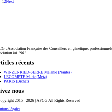
1
2
Next
G : Association Française des Conseillers en génétique, professionnels 
ociation loi 1901
ticles récents
WINZENRIED-SERRE Mélanie (Nantes)
LECOMPTE Marie (Metz)
PARIS (Bichat)
ivez nous
opyright 2015 - 2026 | AFCG All Rights Reserved -
tions légales