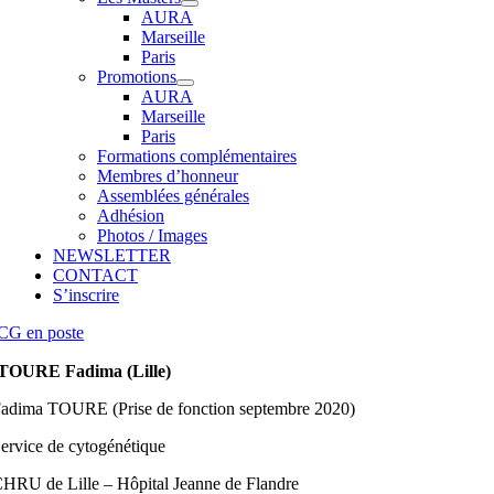
AURA
Marseille
Paris
Promotions
AURA
Marseille
Paris
Formations complémentaires
Membres d’honneur
Assemblées générales
Adhésion
Photos / Images
NEWSLETTER
CONTACT
S’inscrire
CG en poste
TOURE Fadima (Lille)
adima TOURE (Prise de fonction septembre 2020)
ervice de cytogénétique
HRU de Lille – Hôpital Jeanne de Flandre