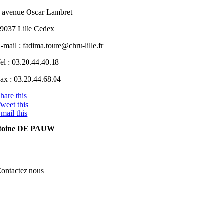
 avenue Oscar Lambret
9037 Lille Cedex
-mail : fadima.toure@chru-lille.fr
el : 03.20.44.40.18
ax : 03.20.44.68.04
hare this
weet this
mail this
toine DE PAUW
ontactez nous