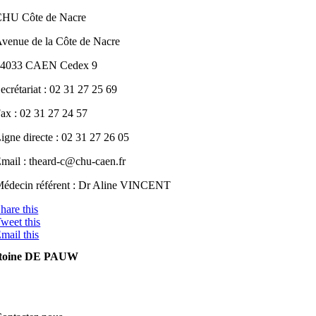
HU Côte de Nacre
venue de la Côte de Nacre
14033 CAEN Cedex 9
ecrétariat : 02 31 27 25 69
ax : 02 31 27 24 57
igne directe : 02 31 27 26 05
mail : theard-c
@chu-c
aen.fr
édecin référent : Dr Aline VINCENT
hare this
weet this
mail this
toine DE PAUW