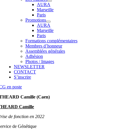
AURA
Marseille
Paris
Promotions
AURA
Marseille
Paris
Formations complémentaires
Membres d’honneur
Assemblées générales
Adhésion
Photos / Images
NEWSLETTER
CONTACT
S’inscrire
CG en poste
THEARD Camille (Caen)
THEARD Camille
rise de fonction en 2022
ervice de Génétique