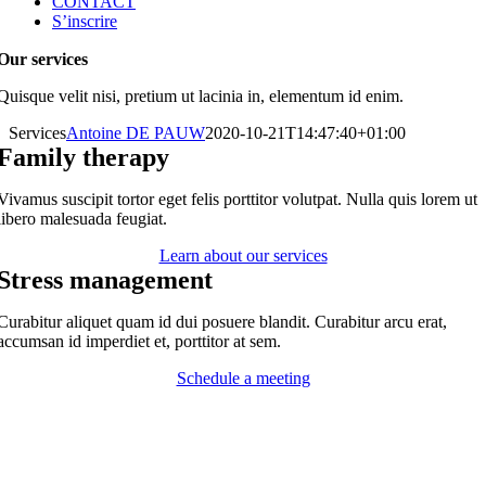
CONTACT
S’inscrire
Our services
Quisque velit nisi, pretium ut lacinia in, elementum id enim.
Services
Antoine DE PAUW
2020-10-21T14:47:40+01:00
Family therapy
Vivamus suscipit tortor eget felis porttitor volutpat. Nulla quis lorem ut
libero malesuada feugiat.
Learn about our services
Stress management
Curabitur aliquet quam id dui posuere blandit. Curabitur arcu erat,
accumsan id imperdiet et, porttitor at sem.
Schedule a meeting