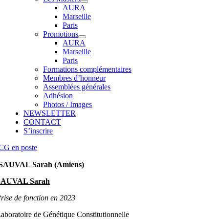
AURA
Marseille
Paris
Promotions
AURA
Marseille
Paris
Formations complémentaires
Membres d’honneur
Assemblées générales
Adhésion
Photos / Images
NEWSLETTER
CONTACT
S’inscrire
CG en poste
SAUVAL Sarah (Amiens)
SAUVAL Sarah
rise de fonction en 2023
aboratoire de Génétique Constitutionnelle