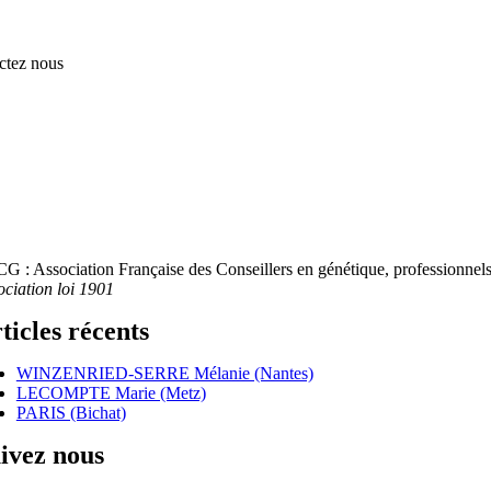
ctez nous
G : Association Française des Conseillers en génétique, professionnels 
ociation loi 1901
ticles récents
WINZENRIED-SERRE Mélanie (Nantes)
LECOMPTE Marie (Metz)
PARIS (Bichat)
ivez nous