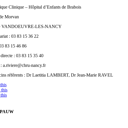
ique Clinique – Hôpital d’Enfants de Brabois
 de Morvan
00 VANDOEUVRE-LES-NANCY
ariat : 03 83 15 36 22
 03 83 15 46 86
directe : 03 83 15 35 40
: a.riviere@chru-nancy.fr
ins référents : Dr Laetitia LAMBERT, Dr Jean-Marie RAVEL
this
this
this
E PAUW