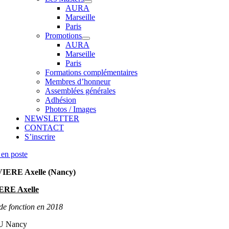
AURA
Marseille
Paris
Promotions
AURA
Marseille
Paris
Formations complémentaires
Membres d’honneur
Assemblées générales
Adhésion
Photos / Images
NEWSLETTER
CONTACT
S’inscrire
en poste
IERE Axelle (Nancy)
ERE Axelle
de fonction en 2018
 Nancy