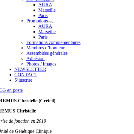
AURA
Marseille
Paris
Promotions
AURA
Marseille
Paris
Formations complémentaires
Membres d’honneur
Assemblées générales
Adhésion
Photos / Images
NEWSLETTER
CONTACT
S’inscrire
CG en poste
REMUS Christelle (Créteil)
REMUS Christelle
rise de fonction en 2019
nité de Génétique Clinique