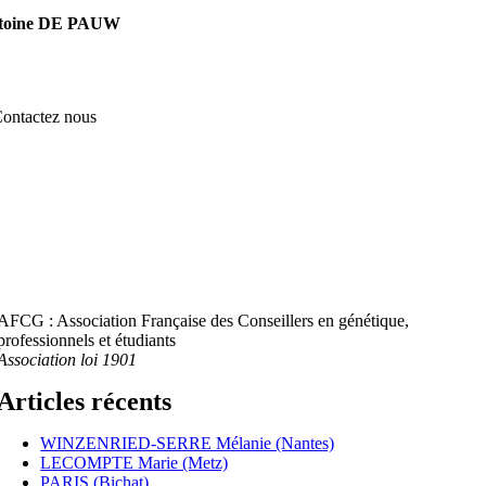
toine DE PAUW
ontactez nous
AFCG : Association Française des Conseillers en génétique,
professionnels et étudiants
Association loi 1901
Articles récents
WINZENRIED-SERRE Mélanie (Nantes)
LECOMPTE Marie (Metz)
PARIS (Bichat)