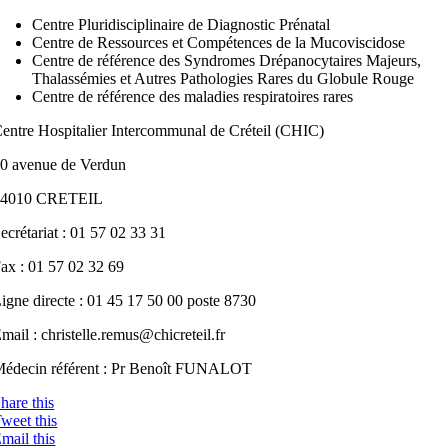
Centre Pluridisciplinaire de Diagnostic Prénatal
Centre de Ressources et Compétences de la Mucoviscidose
Centre de référence des Syndromes Drépanocytaires Majeurs,
Thalassémies et Autres Pathologies Rares du Globule Rouge
Centre de référence des maladies respiratoires rares
entre Hospitalier Intercommunal de Créteil (CHIC)
0 avenue de Verdun
94010 CRETEIL
ecrétariat : 01 57 02 33 31
ax : 01 57 02 32 69
igne directe : 01 45 17 50 00 poste 8730
mail : christelle.remus@chicreteil.fr
édecin référent : Pr Benoît FUNALOT
hare this
weet this
mail this