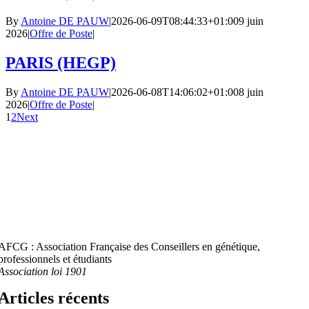
By
Antoine DE PAUW
|
2026-06-09T08:44:33+01:00
9 juin
2026
|
Offre de Poste
|
PARIS (HEGP)
By
Antoine DE PAUW
|
2026-06-08T14:06:02+01:00
8 juin
2026
|
Offre de Poste
|
1
2
Next
AFCG : Association Française des Conseillers en génétique,
professionnels et étudiants
Association loi 1901
Articles récents