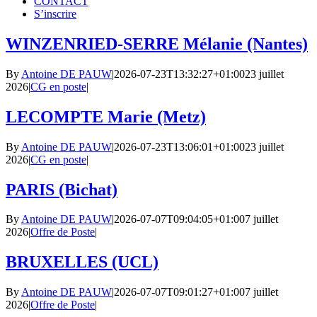
CONTACT
S’inscrire
WINZENRIED-SERRE Mélanie (Nantes)
By
Antoine DE PAUW
|
2026-07-23T13:32:27+01:00
23 juillet
2026
|
CG en poste
|
LECOMPTE Marie (Metz)
By
Antoine DE PAUW
|
2026-07-23T13:06:01+01:00
23 juillet
2026
|
CG en poste
|
PARIS (Bichat)
By
Antoine DE PAUW
|
2026-07-07T09:04:05+01:00
7 juillet
2026
|
Offre de Poste
|
BRUXELLES (UCL)
By
Antoine DE PAUW
|
2026-07-07T09:01:27+01:00
7 juillet
2026
|
Offre de Poste
|