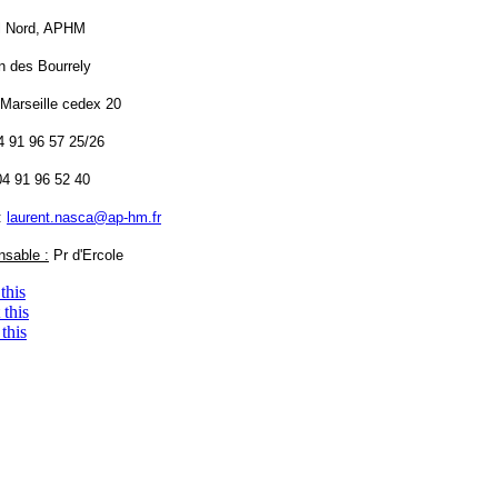
l Nord, APHM
 des Bourrely
Marseille cedex 20
04 91 96 57 25/26
04 91 96 52 40
:
laurent.nasca@ap-hm.fr
sable :
Pr d'Ercole
this
this
this