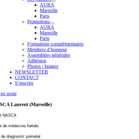
AURA
Marseille
Paris
Promotions
AURA
Marseille
Paris
Formations complémentaires
Membres d’honneur
Assemblées générales
Adhésion
Photos / Images
NEWSLETTER
CONTACT
S’inscrire
en poste
CA Laurent (Marseille)
nt NASCA
e de médecine fœtale
 de diagnostic prénatal