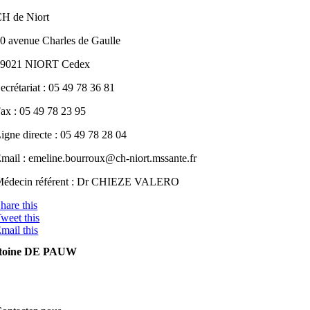
H de Niort
0 avenue Charles de Gaulle
79021 NIORT Cedex
ecrétariat : 05 49 78 36 81
ax : 05 49 78 23 95
igne directe : 05 49 78 28 04
mail : emeline.bourroux@ch-niort.mssante.fr
édecin référent : Dr CHIEZE VALERO
hare this
weet this
mail this
toine DE PAUW