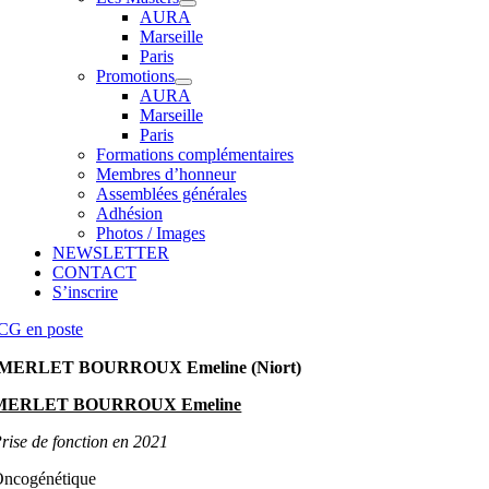
AURA
Marseille
Paris
Promotions
AURA
Marseille
Paris
Formations complémentaires
Membres d’honneur
Assemblées générales
Adhésion
Photos / Images
NEWSLETTER
CONTACT
S’inscrire
CG en poste
MERLET BOURROUX Emeline (Niort)
MERLET BOURROUX Emeline
rise de fonction en 2021
ncogénétique