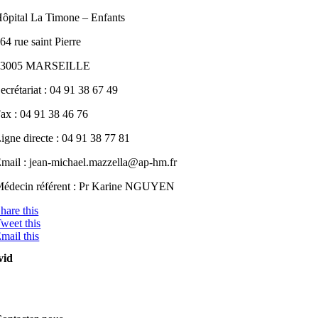
ôpital La Timone – Enfants
64 rue saint Pierre
13005 MARSEILLE
ecrétariat : 04 91 38 67 49
ax : 04 91 38 46 76
igne directe : 04 91 38 77 81
mail : jean-michael.mazzella
@
ap-hm.fr
édecin référent : Pr Karine NGUYEN
hare this
weet this
mail this
vid