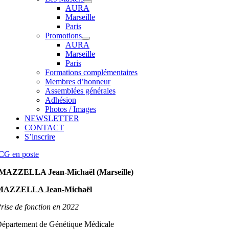
AURA
Marseille
Paris
Promotions
AURA
Marseille
Paris
Formations complémentaires
Membres d’honneur
Assemblées générales
Adhésion
Photos / Images
NEWSLETTER
CONTACT
S’inscrire
CG en poste
MAZZELLA Jean-Michaël (Marseille)
MAZZELLA Jean-Michaël
rise de fonction en 2022
épartement de Génétique Médicale