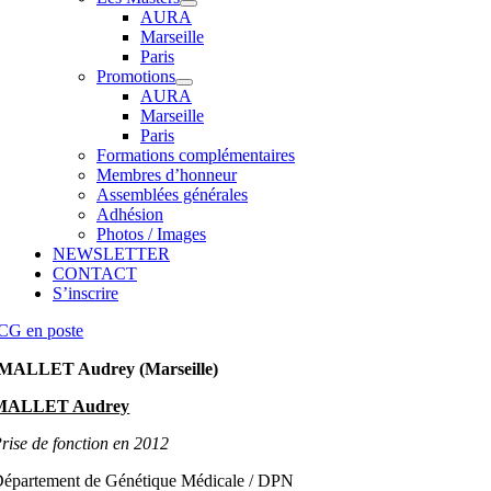
AURA
Marseille
Paris
Promotions
AURA
Marseille
Paris
Formations complémentaires
Membres d’honneur
Assemblées générales
Adhésion
Photos / Images
NEWSLETTER
CONTACT
S’inscrire
CG en poste
MALLET Audrey (Marseille)
MALLET Audrey
rise de fonction en 2012
épartement de Génétique Médicale / DPN