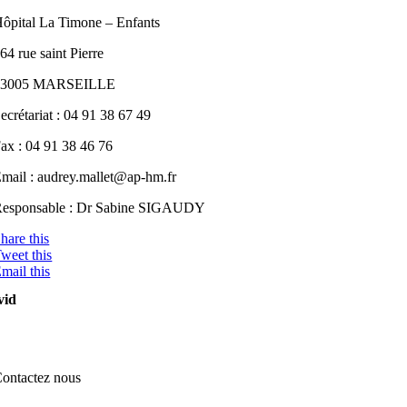
ôpital La Timone – Enfants
64 rue saint Pierre
13005 MARSEILLE
ecrétariat : 04 91 38 67 49
ax : 04 91 38 46 76
mail : audrey.mallet@ap-hm.fr
esponsable : Dr Sabine SIGAUDY
hare this
weet this
mail this
vid
ontactez nous