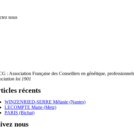
ctez nous
G : Association Française des Conseillers en génétique, professionnels 
ociation loi 1901
ticles récents
WINZENRIED-SERRE Mélanie (Nantes)
LECOMPTE Marie (Metz)
PARIS (Bichat)
ivez nous