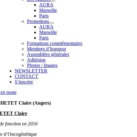
AURA
Marseille
Paris
Promotions
AURA
Marseille
Paris
Formations complémentaires
Membres d’honneur
Assemblées générales
Adhésion
Photos / Images
NEWSLETTER
CONTACT
S’inscrire
en poste
HETET Claire (Angers)
ETET Claire
de fonction en 2016
ce d’Oncogénétique