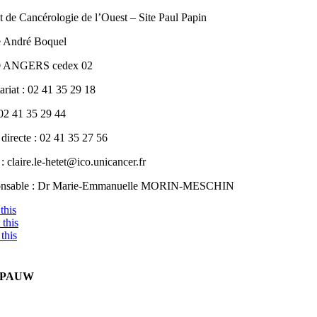
ut de Cancérologie de l’Ouest – Site Paul Papin
e André Boquel
0 ANGERS cedex 02
ariat : 02 41 35 29 18
 02 41 35 29 44
directe : 02 41 35 27 56
: claire.le-hetet@ico.unicancer.fr
onsable : Dr Marie-Emmanuelle MORIN-MESCHIN
this
this
this
E PAUW