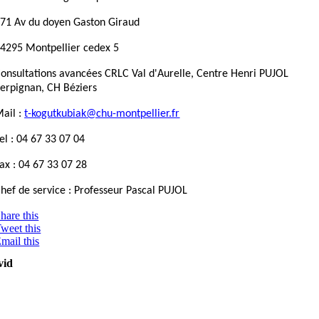
71 Av du doyen Gaston Giraud
4295 Montpellier cedex 5
onsultations avancées CRLC Val d'Aurelle, Centre Henri PUJOL
erpignan, CH Béziers
ail :
t-kogutkubiak@chu-montpellier.fr
el : 04 67 33 07 04
ax : 04 67 33 07 28
hef de service : Professeur Pascal PUJOL
hare this
weet this
mail this
vid