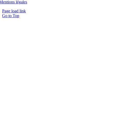
Mentions légales
Page load link
Go to Top