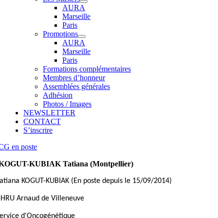
AURA
Marseille
Paris
Promotions
AURA
Marseille
Paris
Formations complémentaires
Membres d’honneur
Assemblées générales
Adhésion
Photos / Images
NEWSLETTER
CONTACT
S’inscrire
CG en poste
KOGUT-KUBIAK Tatiana (Montpellier)
atiana KOGUT-KUBIAK (En poste depuis le 15/09/2014)
HRU Arnaud de Villeneuve
ervice d'Oncogénétique