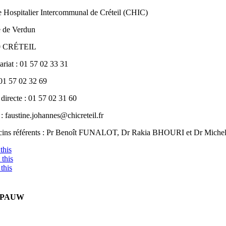
e Hospitalier Intercommunal de Créteil (CHIC)
e de Verdun
0 CRÉTEIL
ariat : 01 57 02 33 31
 01 57 02 32 69
directe : 01 57 02 31 60
: faustine.johannes@chicreteil.fr
ins référents : Pr Benoît FUNALOT, Dr Rakia BHOURI et Dr Mi
this
this
this
E PAUW