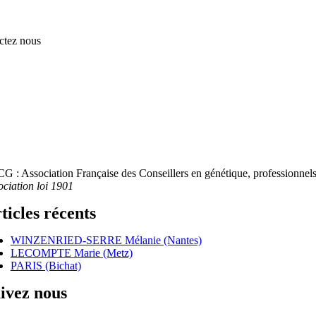
ctez nous
G : Association Française des Conseillers en génétique, professionnels 
ociation loi 1901
ticles récents
WINZENRIED-SERRE Mélanie (Nantes)
LECOMPTE Marie (Metz)
PARIS (Bichat)
ivez nous