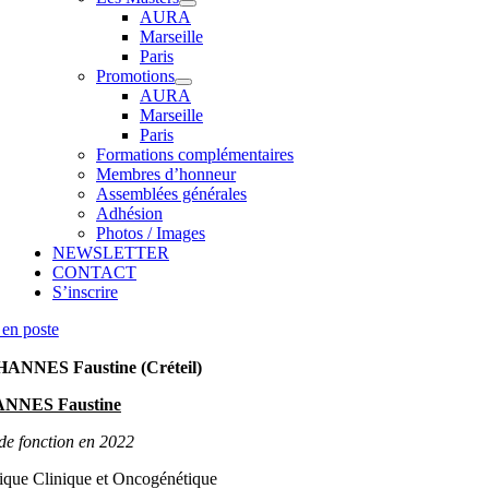
AURA
Marseille
Paris
Promotions
AURA
Marseille
Paris
Formations complémentaires
Membres d’honneur
Assemblées générales
Adhésion
Photos / Images
NEWSLETTER
CONTACT
S’inscrire
en poste
ANNES Faustine (Créteil)
NNES Faustine
de fonction en 2022
ique Clinique et Oncogénétique