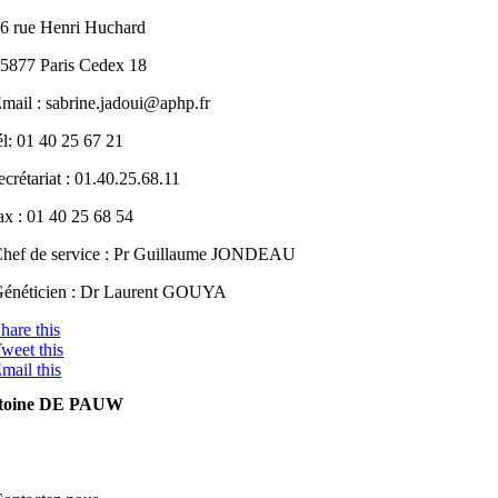
6 rue Henri Huchard
5877 Paris Cedex 18
mail : sabrine.jadoui@aphp.fr
él: 01 40 25 67 21
ecrétariat : 01.40.25.68.11
ax : 01 40 25 68 54
hef de service : Pr Guillaume JONDEAU
énéticien : Dr Laurent GOUYA
hare this
weet this
mail this
toine DE PAUW