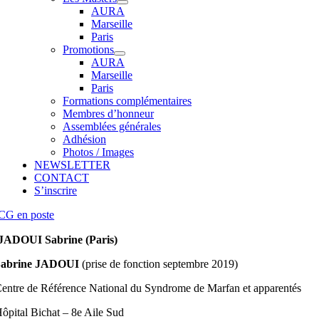
AURA
Marseille
Paris
Promotions
AURA
Marseille
Paris
Formations complémentaires
Membres d’honneur
Assemblées générales
Adhésion
Photos / Images
NEWSLETTER
CONTACT
S’inscrire
CG en poste
JADOUI Sabrine (Paris)
Sabrine JADOUI
(prise de fonction septembre 2019)
entre de Référence National du Syndrome de Marfan et apparentés
ôpital Bichat – 8e Aile Sud