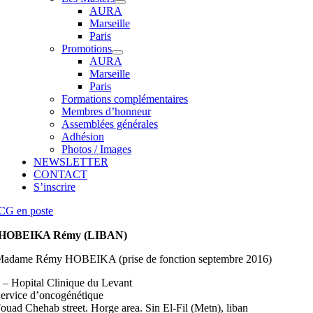
AURA
Marseille
Paris
Promotions
AURA
Marseille
Paris
Formations complémentaires
Membres d’honneur
Assemblées générales
Adhésion
Photos / Images
NEWSLETTER
CONTACT
S’inscrire
CG en poste
HOBEIKA Rémy (LIBAN)
adame Rémy HOBEIKA (prise de fonction septembre 2016)
 – Hopital Clinique du Levant
ervice d’oncogénétique
ouad Chehab street. Horge area. Sin El-Fil (Metn), liban