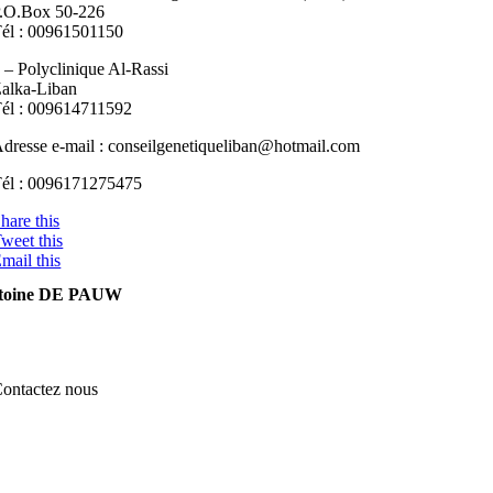
.O.Box 50-226
él : 00961501150
 – Polyclinique Al-Rassi
alka-Liban
él : 009614711592
dresse e-mail : conseilgenetiqueliban@hotmail.com
él : 0096171275475
hare this
weet this
mail this
toine DE PAUW
ontactez nous