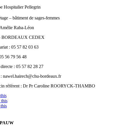
 Hospitalier Pellegrin
tage – bâtiment de sages-femmes
 Amélie Raba-Léon
6 BORDEAUX CEDEX
ariat : 05 57 82 03 63
 05 56 79 56 48
directe : 05 57 82 28 27
 : nawel.hairech@chu-bordeaux.fr
in référent : Dr Pr Caroline ROORYCK-THAMBO
this
this
this
E PAUW