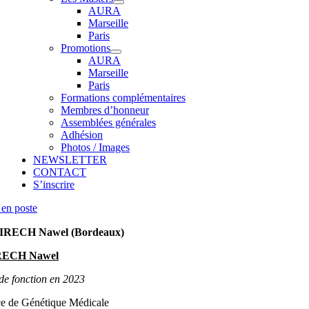
AURA
Marseille
Paris
Promotions
AURA
Marseille
Paris
Formations complémentaires
Membres d’honneur
Assemblées générales
Adhésion
Photos / Images
NEWSLETTER
CONTACT
S’inscrire
en poste
IRECH Nawel (Bordeaux)
ECH Nawel
de fonction en 2023
ce de Génétique Médicale