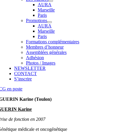
AURA
Marseille
Paris
Promotions
AURA
Marseille
Paris
Formations complémentaires
Membres d’honneur
Assemblées générales
Adhésion
Photos / Images
NEWSLETTER
CONTACT
S’inscrire
CG en poste
GUERIN Karine (Toulon)
GUERIN Karine
rise de fonction en 2007
énétique médicale et oncogénétique