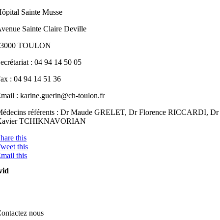
ôpital Sainte Musse
venue Sainte Claire Deville
83000 TOULON
ecrétariat : 04 94 14 50 05
ax : 04 94 14 51 36
mail : karine.guerin
@ch-tou
lon.fr
édecins référents : Dr Maude GRELET, Dr Florence RICCARDI, Dr
Xavier TCHIKNAVORIAN
hare this
weet this
mail this
vid
ontactez nous