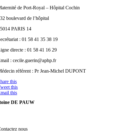
aternité de Port-Royal – Hôpital Cochin
32 boulevard de l’hôpital
75014 PARIS 14
ecrétariat : 01 58 41 35 38 19
igne directe : 01 58 41 16 29
mail : cecile.guerin@aphp.fr
édecin référent : Pr Jean-Michel DUPONT
hare this
weet this
mail this
toine DE PAUW
ontactez nous