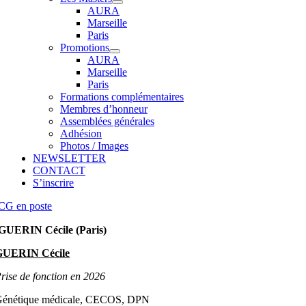
AURA
Marseille
Paris
Promotions
AURA
Marseille
Paris
Formations complémentaires
Membres d’honneur
Assemblées générales
Adhésion
Photos / Images
NEWSLETTER
CONTACT
S’inscrire
CG en poste
GUERIN Cécile (Paris)
GUERIN Cécile
rise de fonction en 2026
énétique médicale, CECOS, DPN