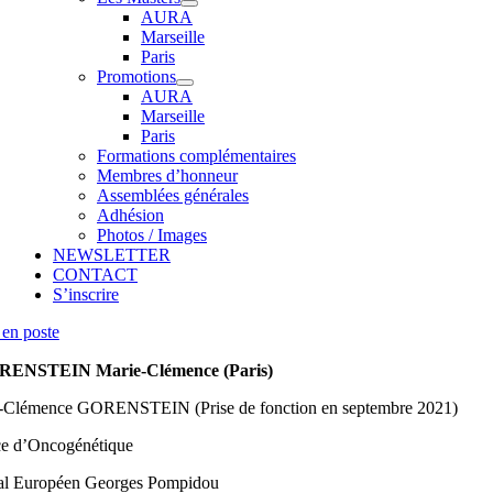
AURA
Marseille
Paris
Promotions
AURA
Marseille
Paris
Formations complémentaires
Membres d’honneur
Assemblées générales
Adhésion
Photos / Images
NEWSLETTER
CONTACT
S’inscrire
en poste
ENSTEIN Marie-Clémence (Paris)
-Clémence GORENSTEIN (Prise de fonction en septembre 2021)
ce d’Oncogénétique
al Européen Georges Pompidou