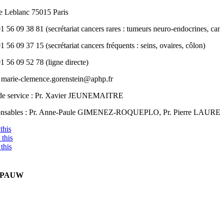
ue Leblanc 75015 Paris
01 56 09 38 81 (secrétariat cancers rares : tumeurs neuro-endocrines, c
01 56 09 37 15 (secrétariat cancers fréquents : seins, ovaires, côlon)
01 56 09 52 78 (ligne directe)
: marie-clemence.gorenstein@aphp.fr
de service : Pr. Xavier JEUNEMAITRE
nsables : Pr. Anne-Paule GIMENEZ-ROQUEPLO, Pr. Pierre LAU
this
this
this
E PAUW