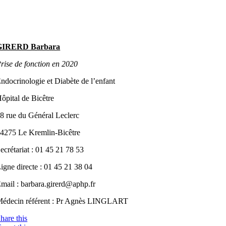
GIRERD Barbara
rise de fonction en 2020
ndocrinologie et Diabète de l’enfant
ôpital de Bicêtre
8 rue du Général Leclerc
4275 Le Kremlin-Bicêtre
ecrétariat : 01 45 21 78 53
igne directe : 01 45 21 38 04
mail : barbara.girerd@aphp.fr
édecin référent : Pr Agnès LINGLART
hare this