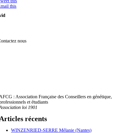
weet this
mail this
vid
ontactez nous
AFCG : Association Française des Conseillers en génétique,
professionnels et étudiants
Association loi 1901
Articles récents
WINZENRIED-SERRE Mélanie (Nantes)