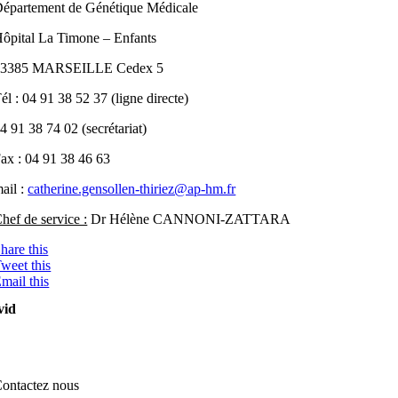
épartement de Génétique Médicale
ôpital La Timone – Enfants
13385 MARSEILLE Cedex 5
él : 04 91 38 52 37 (ligne directe)
4 91 38 74 02 (secrétariat)
ax : 04 91 38 46 63
ail :
catherine.gensollen-thiriez@ap-hm.fr
hef de service :
Dr Hélène CANNONI-ZATTARA
hare this
weet this
mail this
vid
ontactez nous