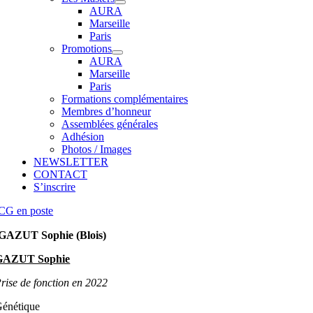
AURA
Marseille
Paris
Promotions
AURA
Marseille
Paris
Formations complémentaires
Membres d’honneur
Assemblées générales
Adhésion
Photos / Images
NEWSLETTER
CONTACT
S’inscrire
CG en poste
GAZUT Sophie (Blois)
GAZUT Sophie
rise de fonction en 2022
énétique