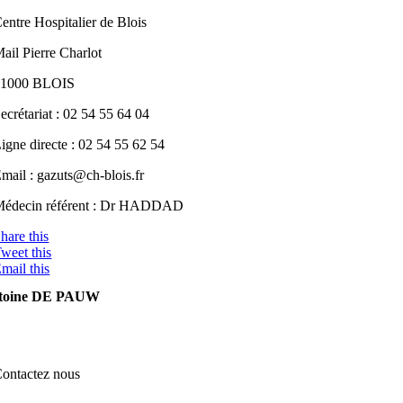
entre Hospitalier de Blois
ail Pierre Charlot
41000 BLOIS
ecrétariat : 02 54 55 64 04
igne directe : 02 54 55 62 54
mail : gazuts
@ch-bloi
s.fr
édecin référent : Dr HADDAD
hare this
weet this
mail this
toine DE PAUW
ontactez nous