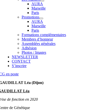
AURA
Marseille
Paris
Promotions
AURA
Marseille
Paris
Formations complémentaires
Membres d’honneur
Assemblées générales
Adhésion
Photos / Images
NEWSLETTER
CONTACT
S’inscrire
CG en poste
GAUDILLAT Léa (Dijon)
GAUDILLAT Léa
rise de fonction en 2020
entre de Génétique