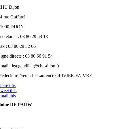
CHU Dijon
4 rue Gaffarel
21000 DIJON
ecrétariat : 03 80 29 53 13
ax : 03 80 29 32 66
igne directe : 03 80 66 91 54
mail : lea.gaudillat@chu-dijon.fr
édecin référent : Pr Laurence OLIVIER-FAIVRE
hare this
weet this
mail this
toine DE PAUW