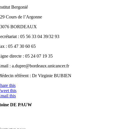
nstitut Bergonié
29 Cours de l’Argonne
33076 BORDEAUX
ecrétariat : 05 56 33 04 39/32 93
ax : 05 47 30 60 65
igne directe : 05 24 07 19 35
mail : a.dupre@bordeaux.unicancer.fr
édecin référent : Dr Virginie BUBIEN
hare this
weet this
mail this
toine DE PAUW