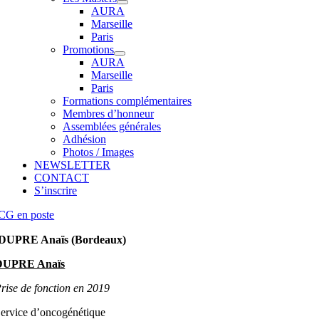
AURA
Marseille
Paris
Promotions
AURA
Marseille
Paris
Formations complémentaires
Membres d’honneur
Assemblées générales
Adhésion
Photos / Images
NEWSLETTER
CONTACT
S’inscrire
CG en poste
DUPRE Anaïs (Bordeaux)
DUPRE Anaïs
rise de fonction en 2019
ervice d’oncogénétique