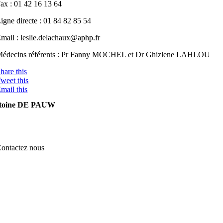
ax : 01 42 16 13 64
igne directe : 01 84 82 85 54
mail : leslie.delachaux@aphp.fr
édecins référents : Pr Fanny MOCHEL et Dr Ghizlene LAHLOU
hare this
weet this
mail this
toine DE PAUW
ontactez nous