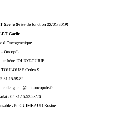
T Gaelle
(Prise de fonction 02/01/2019)
ET Gaelle
ce d’Oncogénétique
– Oncopôle
nue Irène JOLIOT-CURIE
9 TOULOUSE Cedex 9
05.31.15.59.82
 :
collet.gaelle@iuct-oncopole.fr
ariat : 05.31.15.52.23/26
nsable : Pr. GUIMBAUD Rosine