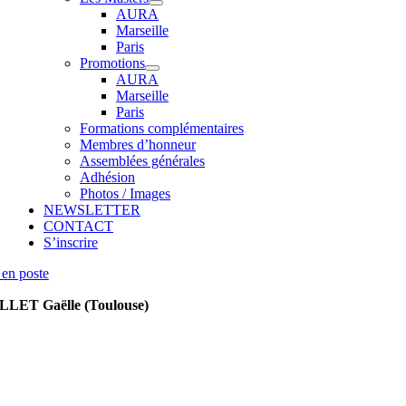
AURA
Marseille
Paris
Promotions
AURA
Marseille
Paris
Formations complémentaires
Membres d’honneur
Assemblées générales
Adhésion
Photos / Images
NEWSLETTER
CONTACT
S’inscrire
en poste
LET Gaëlle (Toulouse)