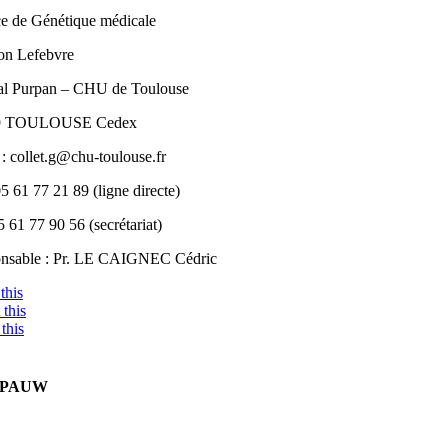
ce de Génétique médicale
lon Lefebvre
al Purpan – CHU de Toulouse
9 TOULOUSE Cedex
 :
collet.g@chu-toulouse.fr
05 61 77 21 89 (ligne directe)
5 61 77 90 56 (secrétariat)
nsable : Pr. LE CAIGNEC Cédric
this
this
this
E PAUW