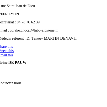
 rue Saint Jean de Dieu
69007 LYON
ecrétariat : 04 78 76 62 39
mail : coralie.chocat@labo-alpigene.fr
Médecin référent : Dr Tanguy MARTIN-DENAVIT
hare this
weet this
mail this
toine DE PAUW
ontactez nous