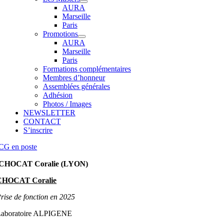
AURA
Marseille
Paris
Promotions
AURA
Marseille
Paris
Formations complémentaires
Membres d’honneur
Assemblées générales
Adhésion
Photos / Images
NEWSLETTER
CONTACT
S’inscrire
CG en poste
CHOCAT Coralie (LYON)
CHOCAT Coralie
rise de fonction en 2025
Laboratoire ALPIGENE