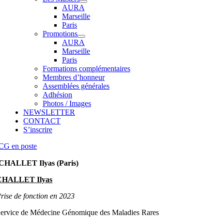
AURA
Marseille
Paris
Promotions
AURA
Marseille
Paris
Formations complémentaires
Membres d’honneur
Assemblées générales
Adhésion
Photos / Images
NEWSLETTER
CONTACT
S’inscrire
CG en poste
CHALLET Ilyas (Paris)
CHALLET Ilyas
rise de fonction en 2023
ervice de Médecine Génomique des Maladies Rares