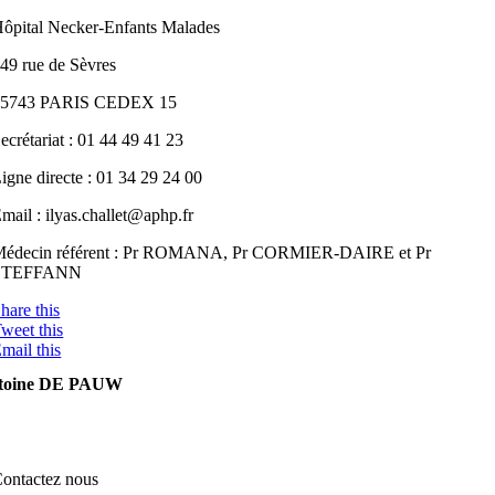
ôpital Necker-Enfants Malades
49 rue de Sèvres
75743 PARIS CEDEX 15
ecrétariat : 01 44 49 41 23
igne directe : 01 34 29 24 00
mail : ilyas.challet@aphp.fr
édecin référent : Pr ROMANA, Pr CORMIER-DAIRE et Pr
STEFFANN
hare this
weet this
mail this
toine DE PAUW
ontactez nous