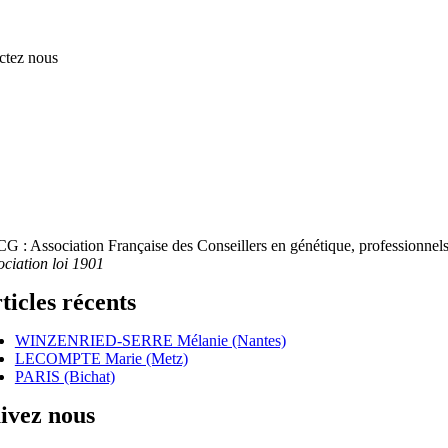
ctez nous
G : Association Française des Conseillers en génétique, professionnels 
ociation loi 1901
ticles récents
WINZENRIED-SERRE Mélanie (Nantes)
LECOMPTE Marie (Metz)
PARIS (Bichat)
ivez nous