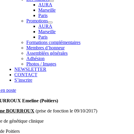
AURA
Marseille
Paris
Promotions
AURA
Marseille
Paris
Formations complémentaires
Membres d’honneur
Assemblées générales
Adhésion
Photos / Images
NEWSLETTER
CONTACT
S’inscrire
en poste
RROUX Emeline (Poitiers)
ine BOURROUX
(prise de fonction le 09/10/2017)
e de génétique clinique
e Poitiers