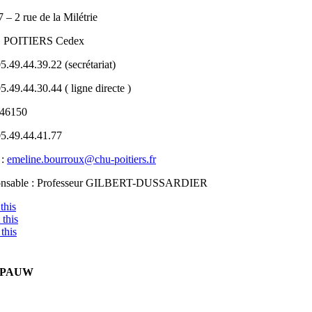
– 2 rue de la Milétrie
1 POITIERS Cedex
05.49.44.39.22 (secrétariat)
05.49.44.30.44 ( ligne directe )
 46150
05.49.44.41.77
 :
emeline.bourroux@chu-poitiers.fr
onsable : Professeur GILBERT-DUSSARDIER
this
this
this
E PAUW