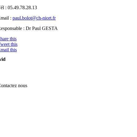
él : 05.49.78.28.13
mail :
paul.bolot@ch-niort.fr
esponsable : Dr Paul GESTA
hare this
weet this
mail this
vid
ontactez nous