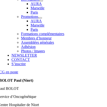
AURA
Marseille
Paris
Promotions
AURA
Marseille
Paris
Formations complémentaires
Membres d’honneur
Assemblées générales
Adhésion
Photos / Images
NEWSLETTER
CONTACT
S’inscrire
CG en poste
BOLOT Paul (Niort)
Paul BOLOT
ervice d’Oncogénétique
entre Hospitalier de Niort