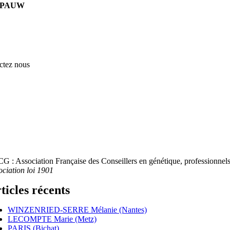
E PAUW
ctez nous
G : Association Française des Conseillers en génétique, professionnels 
ociation loi 1901
ticles récents
WINZENRIED-SERRE Mélanie (Nantes)
LECOMPTE Marie (Metz)
PARIS (Bichat)