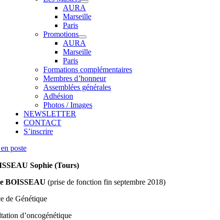
AURA
Marseille
Paris
Promotions
AURA
Marseille
Paris
Formations complémentaires
Membres d’honneur
Assemblées générales
Adhésion
Photos / Images
NEWSLETTER
CONTACT
S’inscrire
en poste
SSEAU Sophie (Tours)
ie BOISSEAU
(prise de fonction fin septembre 2018)
ce de Génétique
ltation d’oncogénétique