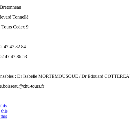
Bretonneau
levard Tonnellé
 Tours Cedex 9
02 47 47 82 84
 02 47 47 86 53
onsables : Dr Isabelle MORTEMOUSQUE / Dr Edouard COTTERE
 s.boisseau
@chu-tours.fr
this
this
this