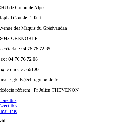
HU de Grenoble Alpes
ôpital Couple Enfant
venue des Maquis du Grésivaudan
38043 GRENOBLE
ecrétariat : 04 76 76 72 85
ax : 04 76 76 72 86
igne directe : 66129
mail : gbilly@chu-grenoble.fr
édecin référent : Pr Julien THEVENON
hare this
weet this
mail this
vid