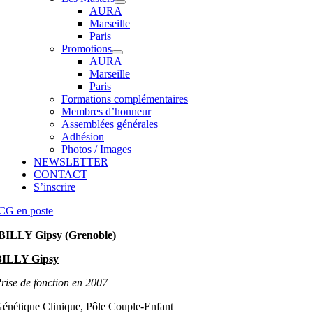
AURA
Marseille
Paris
Promotions
AURA
Marseille
Paris
Formations complémentaires
Membres d’honneur
Assemblées générales
Adhésion
Photos / Images
NEWSLETTER
CONTACT
S’inscrire
CG en poste
BILLY Gipsy (Grenoble)
BILLY Gipsy
rise de fonction en 2007
énétique Clinique, Pôle Couple-Enfant