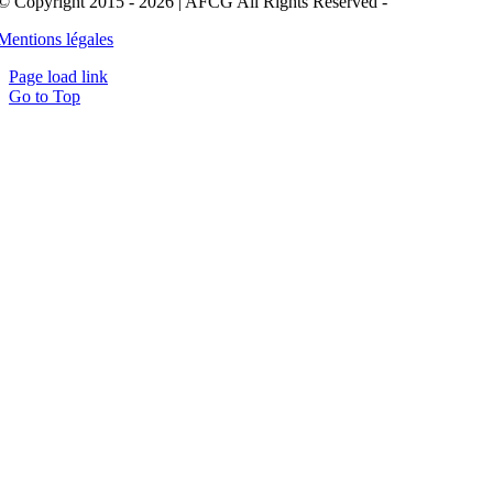
© Copyright 2015 - 2026 | AFCG All Rights Reserved -
Mentions légales
Page load link
Go to Top