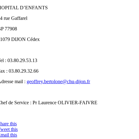
HOPITAL D’ENFANTS
4 rue Gaffarel
BP 77908
21079 DIJON Cédex
el : 03.80.29.53.13
ax : 03.80.29.32.66
dresse mail :
geoffrey.bertolone@chu-dijon.fr
hef de Service : Pr Laurence OLIVIER-FAIVRE
hare this
weet this
mail this