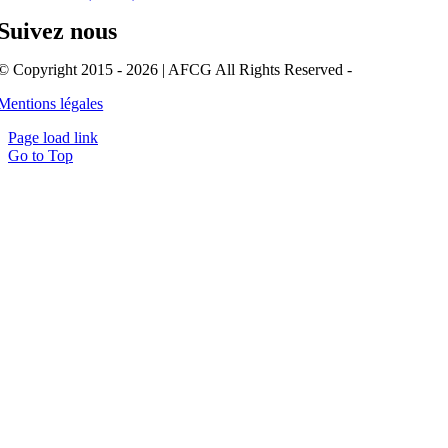
Suivez nous
© Copyright 2015 - 2026 | AFCG All Rights Reserved -
Mentions légales
Page load link
Go to Top