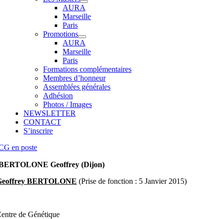
AURA
Marseille
Paris
Promotions
AURA
Marseille
Paris
Formations complémentaires
Membres d’honneur
Assemblées générales
Adhésion
Photos / Images
NEWSLETTER
CONTACT
S’inscrire
CG en poste
BERTOLONE Geoffrey (Dijon)
Geoffrey BERTOLONE
(Prise de fonction : 5 Janvier 2015)
entre de Génétique