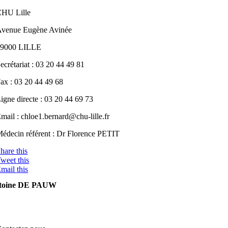
HU Lille
venue Eugène Avinée
59000 LILLE
ecrétariat : 03 20 44 49 81
ax : 03 20 44 49 68
igne directe : 03 20 44 69 73
mail : chloe1.bernard
@chu-li
lle.fr
édecin référent : Dr Florence PETIT
hare this
weet this
mail this
toine DE PAUW