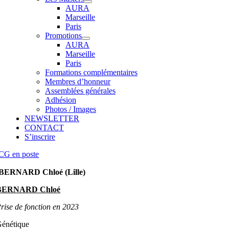
AURA
Marseille
Paris
Promotions
AURA
Marseille
Paris
Formations complémentaires
Membres d’honneur
Assemblées générales
Adhésion
Photos / Images
NEWSLETTER
CONTACT
S’inscrire
CG en poste
BERNARD Chloé (Lille)
BERNARD Chloé
rise de fonction en 2023
énétique