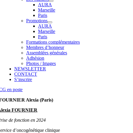
AURA
Marseille
Paris
Promotions
AURA
Marseille
Paris
Formations complémentaires
Membres d’honneur
Assemblées générales
Adhésion
Photos / Images
NEWSLETTER
CONTACT
S’inscrire
CG en poste
FOURNIER Alexia (Paris)
Alexia FOURNIER
rise de fonction en 2024
ervice d’oncogénétique clinique