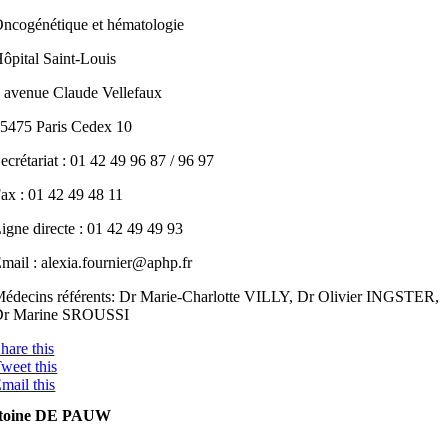
ncogénétique et hématologie
ôpital Saint-Louis
 avenue Claude Vellefaux
5475 Paris Cedex 10
ecrétariat : 01 42 49 96 87 / 96 97
ax : 01 42 49 48 11
igne directe : 01 42 49 49 93
mail : alexia.fournier@aphp.fr
édecins référents: Dr Marie-Charlotte VILLY, Dr Olivier INGSTER,
Dr Marine SROUSSI
hare this
weet this
mail this
toine DE PAUW