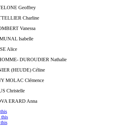
ELONE Geoffrey
TELLIER Charline
MBERT Vanessa
UNAL Isabelle
SE Alice
OMME- DUROUDIER Nathalie
IER (HEUDE) Céline
Y MOLAC Clémence
 Christelle
VA ERARD Anna
this
this
this