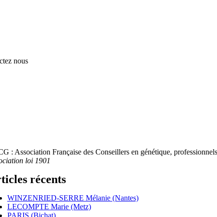
ctez nous
G : Association Française des Conseillers en génétique, professionnels 
ociation loi 1901
ticles récents
WINZENRIED-SERRE Mélanie (Nantes)
LECOMPTE Marie (Metz)
PARIS (Bichat)