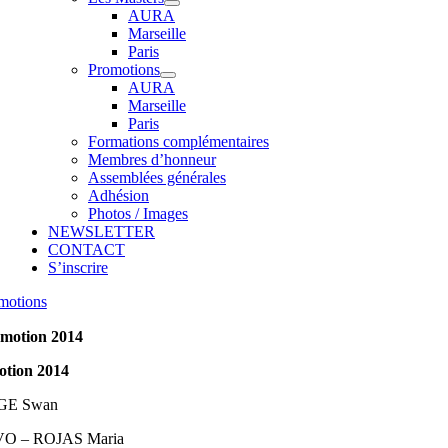
AURA
Marseille
Paris
Promotions
AURA
Marseille
Paris
Formations complémentaires
Membres d’honneur
Assemblées générales
Adhésion
Photos / Images
NEWSLETTER
CONTACT
S’inscrire
motions
motion 2014
motion 2014
E Swan
O – ROJAS Maria