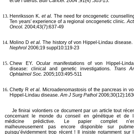
et de l’utérus.
Bull Cancer.
2004 ;91(4) :303-15.
Henriksson K.
et al.
The need for oncogenetic counsellin
Ten years’ experience of a regional oncogenetic clinic.
Act
Oncol.
2004;43(7):637-49
Molino D
et al.
The history of von Hippel-Lindau disease.
Nephrol
2006;19 suppl10:119-23
Chew EY. Ocular manifestations of von Hippel-Linda
disease: clinical and genetic investigations.
Trans A
Ophtalmol Soc.
2005;103:495-511
Chetty R
et al.
Microadenomastosis of the pancreas in v
Hippel-Lindau disease.
Am J Surg Pathol
2006;30(12):163
Je finirai volontiers ce document par un article tout réce
concernant le monde du conseil en génétique et de l
médicine prédictive. Le papier complet n’es
malheureusement pas encore disponible sur pubme
puisqu’évidemment trop récent ! Il insiste notamment sur 