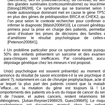
des glandes surrénales (corticosurrénalome) ou leucémi
[Strong1992#8]. Ce syndrome qui se transmet selon l
mode autosomique dominant met en cause le gène TP53
en plus des gènes de prédisposition BRCA et CHEK2, qu
l’on peut selon le contexte rechercher pour confirmer 
infirmer le diagnostic [Walsh2006#10]. Le conseil génétiq
primera pour la prise en charge des patients, permetta
ainsi d’évaluer les prises de décisions des familles e
d’améliorer le résultat psychologique de celles-c
[Peterson2006#1].
è
Un problème particulier pour ce syndrome existe puisqu
50% des enfants présentent un sarcome et des examen
para-cliniques sont inefficaces. Par conséquent, aucu
dépistage génétique chez les mineurs n’est proposé.
Un(e) psychologue est souvent présent(e) au moment d
’annonce du résultat (le savoir encombre-t-il la vie psychique 
atient ?), notamment en cas de chirurgie prophylactique, acte 
par lequel la plus part des patients croient que la maladi
s’efface…or, la mutation du gène est toujours là ! Le
omportements des patients vis-à-vis du risque de cancer du se
et de l’ovaire, et autres cancers, restent néanmoins trè
hétérogènes, [Julian-Reynier1998#29, Guex1996#5]. Le risqu
psychologique est davantage marqué chez les enfant