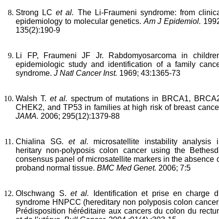
Strong LC
et al.
The Li-Fraumeni syndrome: from clinic
epidemiology to molecular genetics.
Am J Epidemiol.
1992
135(2):190-9
Li FP, Fraumeni JF Jr.
Rabdomyosarcoma in children
epidemiologic study and identification of a family canc
syndrome.
J Natl Cancer Inst.
1969; 43:1365-73
Walsh T.
et al.
spectrum of mutations in BRCA1, BRCA2
CHEK2, and TP53 in families at high risk of breast cance
JAMA.
2006; 295(12):1379-88
Chialina SG.
et al.
microsatellite instability analysis 
heritary non-polyposis colon cancer using the
Bethesd
consensus panel of microsatellite markers in the absence 
proband normal tissue.
BMC Med Genet.
2006; 7:5
Olschwang S.
et al.
Identification et prise en charge 
syndrome HNPCC (hereditary non polyposis colon cancer)
Prédisposition héréditaire aux cancers du colon du rect