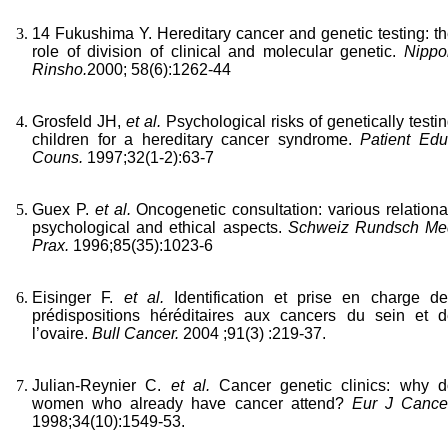
14 Fukushima Y. Hereditary cancer and genetic testing: t
role of division of clinical and molecular genetic.
Nippo
Rinsho.
2000; 58(6):1262-44
Grosfeld JH,
et al.
Psychological risks of genetically testi
children for a hereditary cancer syndrome.
Patient Edu
Couns.
1997;32(1-2):63-7
Guex P.
et al.
Oncogenetic consultation: various relationa
psychological and ethical aspects.
Schweiz Rundsch Me
Prax.
1996;85(35):1023-6
Eisinger F.
et al.
Identification et prise en charge d
prédispositions héréditaires aux cancers du sein et d
l’ovaire.
Bull Cancer.
2004 ;91(3) :219-37.
Julian-Reynier C.
et al.
Cancer genetic clinics: why d
women who already have cancer attend?
Eur J Cancer
1998;34(10):1549-53.