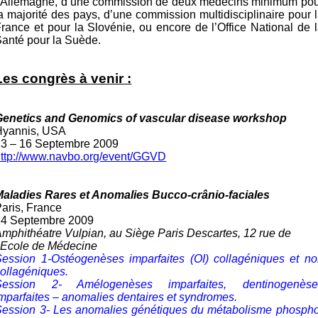
l’Allemagne, d’une commission de deux médecins minimum pou
a majorité des pays, d’une commission multidisciplinaire pour 
rance et pour la Slovénie, ou encore de l’Office National de 
anté pour la Suède.
Les congrès à venir :
Genetics and Genomics of vascular disease workshop
Hyannis, USA
13 – 16 Septembre 2009
http://www.navbo.org/event/GGVD
Maladies Rares et Anomalies Bucco-crânio-faciales
aris, France
14 Septembre 2009
mphithéatre Vulpian, au Siège Paris Descartes, 12 rue de
’Ecole de Médecine
Session 1-Ostéogenèses imparfaites (OI) collagéniques et no
ollagéniques.
Session 2- Amélogenèses imparfaites, dentinogenèse
mparfaites – anomalies dentaires et syndromes.
Session 3- Les anomalies génétiques du métabolisme phospho