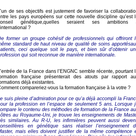
’un de ses objectifs est justement de favoriser la collaborati
ntre les pays européens sur cette nouvelle discipline qu’est 
conseil génétique,quelles seraient ses ambitions 
’international ?
e former un groupe cohésif de professionnels qui offriront 
même standard de haut niveau de qualité de soins apportésau
atients, ceci quelque soit le pays, et bien sûr d’obtenir u
rofession qui soit reconnue de manière internationale.
’entrée de la France dans l’ENGNC semble récente, pourtant 
formation française présenterait des atouts par rapport au
ormations déjà existantes.
omment compareriez-vous la formation française à la votre ?
e suis pleine d’admiration pour ce qu’a déjà accompli la Fran
our la profession en l’espace de seulement 5 ans. Lorsque 
ompare le contenu des méthodes de formation de la France a
nôtres au Royaume-Uni, je trouve les enseignements de Maste
rès similaires. Au R-U, les infirmières peuvent aussi deven
conseillères en génétique sans réaliser l’enseignement d
aster, mais elles doivent justifier de la même compétence 