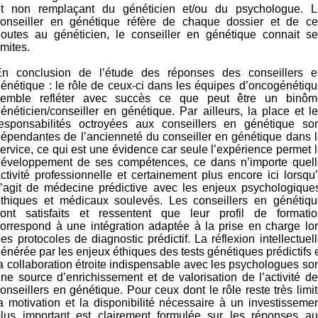
et non remplaçant du généticien et/ou du psychologue. L
conseiller en génétique réfère de chaque dossier et de ce
doutes au généticien, le conseiller en génétique connait se
imites.
En conclusion de l’étude des réponses des conseillers e
énétique : le rôle de ceux-ci dans les équipes d’oncogénétiq
semble refléter avec succès ce que peut être un binôm
énéticien/conseiller en génétique. Par ailleurs, la place et l
responsabilités octroyées aux conseillers en génétique son
épendantes de l’ancienneté du conseiller en génétique dans 
ervice, ce qui est une évidence car seule l’expérience permet 
développement de ses compétences, ce dans n’importe quell
ctivité professionnelle et certainement plus encore ici lorsqu’
’agit de médecine prédictive avec les enjeux psychologique
éthiques et médicaux soulevés. Les conseillers en génétiqu
sont satisfaits et ressentent que leur profil de formatio
orrespond à une intégration adaptée à la prise en charge lo
es protocoles de diagnostic prédictif. La réflexion intellectuel
énérée par les enjeux éthiques des tests génétiques prédictifs 
a collaboration étroite indispensable avec les psychologues so
ne source d’enrichissement et de valorisation de l’activité d
onseillers en génétique. Pour ceux dont le rôle reste très limi
a motivation et la disponibilité nécessaire à un investisseme
plus important est clairement formulée sur les réponses au