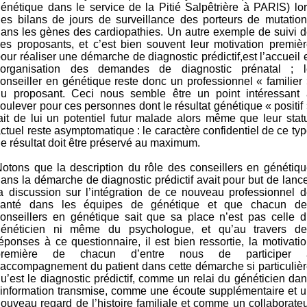
énétique dans le service de la Pitié Salpêtrière à PARIS) lo
es bilans de jours de surveillance des porteurs de mutatio
ans les gènes des cardiopathies. Un autre exemple de suivi 
es proposants, et c’est bien souvent leur motivation premiè
our réaliser une démarche de diagnostic prédictif,est l’accueil 
l’organisation des demandes de diagnostic prénatal ; l
onseiller en génétique reste donc un professionnel « familier
du proposant. Ceci nous semble être un point intéressant 
oulever pour ces personnes dont le résultat génétique « positif
ait de lui un potentiel futur malade alors même que leur stat
ctuel reste asymptomatique : le caractère confidentiel de ce ty
e résultat doit être préservé au maximum.
otons que la description du rôle des conseillers en génétiq
ans la démarche de diagnostic prédictif avait pour but de lanc
a discussion sur l’intégration de ce nouveau professionnel 
santé dans les équipes de génétique et que chacun de
onseillers en génétique sait que sa place n’est pas celle 
généticien ni même du psychologue, et qu’au travers de
éponses à ce questionnaire, il est bien ressortie, la motivati
première de chacun d’entre nous de participer 
’accompagnement du patient dans cette démarche si particuliè
u’est le diagnostic prédictif, comme un relai du généticien da
’information transmise, comme une écoute supplémentaire et 
ouveau regard de l’histoire familiale et comme un collaborate