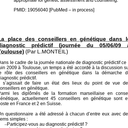
appropriate for genetic assessment and counseling.
PMID: 19056040 [PubMed – in process]
La place des conseillers en génétique dans l
diagnostic prédictif (journée du 05/06/09 
Toulouse)
(Par L.MONTEIL)
ans le cadre de la journée nationale de diagnostic prédictif ce
uin 2009 à Toulouse, un temps a été accordé à la discussion s
le rôle des conseillers en génétique dans la démarche d
iagnostic prédictif.
Il s’agissait de faire un état des lieux du point de vue de
onseillers en génétique.
Parmi les diplômés de la formation marseillaise en consei
génétique, actuellement 45 conseillers en génétique sont e
oste en France et 2 en Suisse.
Un questionnaire a été adressé à chacun d’entre eux avec de
tems simples :
–
Participez-vous au diagnostic prédictif ?