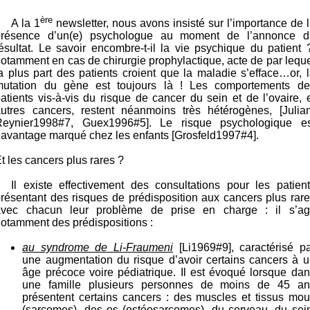
ère
A la 1
newsletter, nous avons insisté sur l’importance de 
présence d’un(e) psychologue au moment de l’annonce d
ésultat. Le savoir encombre-t-il la vie psychique du patient 
otamment en cas de chirurgie prophylactique, acte de par lequ
a plus part des patients croient que la maladie s’efface…or, 
mutation du gène est toujours là ! Les comportements de
atients vis-à-vis du risque de cancer du sein et de l’ovaire, 
autres cancers, restent néanmoins très hétérogènes, [Julian
Reynier1998#7, Guex1996#5]. Le risque psychologique es
avantage marqué chez les enfants [Grosfeld1997#4].
t les cancers plus rares ?
Il existe effectivement des consultations pour les patien
résentant des risques de prédisposition aux cancers plus rar
avec chacun leur problème de prise en charge : il s’agi
otamment des prédispositions :
au syndrome de Li-Fraumeni
[Li1969#9], caractérisé p
une augmentation du risque d’avoir certains cancers à 
âge précoce voire pédiatrique. Il est évoqué lorsque da
une famille plusieurs personnes de moins de 45 an
présentent certains cancers : des muscles et tissus mo
(sarcomes), des os (ostéosarcomes), du cerveau, du sei