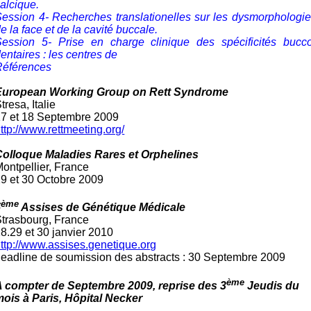
alcique.
ession 4- Recherches translationelles sur les dysmorphologi
e la face et de la cavité buccale.
Session 5- Prise en charge clinique des spécificités bucco
entaires : les centres de
Références
European Working Group on Rett Syndrome
tresa, Italie
17 et 18 Septembre 2009
ttp://www.rettmeeting.org/
Colloque Maladies Rares et Orphelines
ontpellier, France
9 et 30 Octobre 2009
ème
5
Assises de Génétique Médicale
trasbourg, France
8.29 et 30 janvier 2010
ttp://www.assises.genetique.org
eadline de soumission des abstracts : 30 Septembre 2009
ème
A compter de Septembre 2009, reprise des 3
Jeudis du
ois à Paris, Hôpital Necker