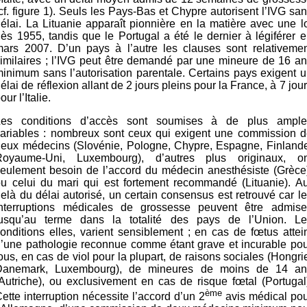
cf. figure 1). Seuls les Pays-Bas et Chypre autorisent l’IVG sa
élai. La Lituanie apparaît pionnière en la matière avec une l
ès 1955, tandis que le Portugal a été le dernier à légiférer 
mars 2007. D’un pays à l’autre les clauses sont relativemen
imilaires ; l’IVG peut être demandé par une mineure de 16 a
inimum sans l’autorisation parentale. Certains pays exigent 
élai de réflexion allant de 2 jours pleins pour la France, à 7 jou
our l’Italie.
Les conditions d’accès sont soumises à de plus ample
variables : nombreux sont ceux qui exigent une commission d
deux médecins (Slovénie, Pologne, Chypre, Espagne, Finlande
Royaume-Uni, Luxembourg), d’autres plus originaux, on
eulement besoin de l’accord du médecin anesthésiste (Grèce
u celui du mari qui est fortement recommandé (Lituanie). A
elà du délai autorisé, un certain consensus est retrouvé car l
interruptions médicales de grossesse peuvent être admise
jusqu’au terme dans la totalité des pays de l’Union. Le
onditions elles, varient sensiblement ; en cas de fœtus attei
’une pathologie reconnue comme étant grave et incurable po
ous, en cas de viol pour la plupart, de raisons sociales (Hongri
Danemark, Luxembourg), de mineures de moins de 14 an
Autriche), ou exclusivement en cas de risque fœtal (Portugal
ème
ette interruption nécessite l’accord d’un 2
avis médical pou