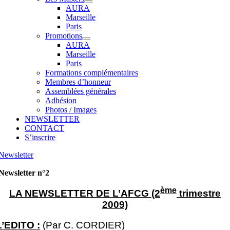
AURA
Marseille
Paris
Promotions
AURA
Marseille
Paris
Formations complémentaires
Membres d’honneur
Assemblées générales
Adhésion
Photos / Images
NEWSLETTER
CONTACT
S’inscrire
Newsletter
Newsletter n°2
ème
LA NEWSLETTER DE L’AFCG (2
trimestre
2009)
L’EDITO :
(Par C. CORDIER)