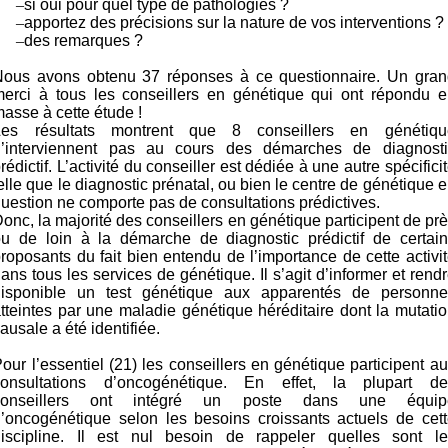
–
si oui pour quel type de pathologies ?
–
apportez des précisions sur la nature de vos interventions ?
–
des remarques ?
Nous avons obtenu 37 réponses à ce questionnaire. Un gran
merci à tous les conseillers en génétique qui ont répondu e
asse à cette étude !
Les résultats montrent que 8 conseillers en génétiqu
n’interviennent pas au cours des démarches de diagnosti
rédictif. L’activité du conseiller est dédiée à une autre spécifici
elle que le diagnostic prénatal, ou bien le centre de génétique 
uestion ne comporte pas de consultations prédictives.
onc, la majorité des conseillers en génétique participent de pr
ou de loin à la démarche de diagnostic prédictif de certain
roposants du fait bien entendu de l’importance de cette activi
ans tous les services de génétique. Il s’agit d’informer et rend
disponible un test génétique aux apparentés de personne
tteintes par une
maladie génétique héréditaire dont la mutati
ausale a été identifiée.
our l’essentiel (21) les conseillers en génétique participent a
consultations d’oncogénétique. En effet, la plupart de
conseillers ont intégré un poste dans une équip
’oncogénétique selon les besoins croissants actuels de cet
discipline. Il est nul besoin de rappeler quelles sont le