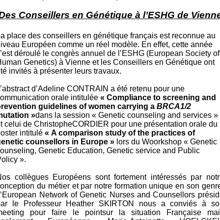
Des Conseillers en Génétique à l’ESHG de Vienn
a place des conseillers en génétique français est reconnue au
iveau Européen comme un réel modèle. En effet, cette année
’est déroulé le congrès annuel de l’ESHG (European Society of
uman Genetics) à Vienne et les Conseillers en Génétique ont
té invités à présenter leurs travaux.
’abstract d
’Adeline
CONTRAIN a été retenu pour une
ommunication orale intitulée
« Compliance to screening and
prevention guidelines of women carrying a
BRCA1/2
mutation »
dans la session « Genetic counseling and services »
t celui de
Christophe
CORDIER pour une présentation orale du
oster intitulé
« A comparison study of the practices of
genetic counsellors in Europe »
lors du Woorkshop « Genetic
ounseling, Genetic Education, Genetic service and Public
olicy ».
Nos collègues Européens sont fortement intéressés par notr
onception du métier et par notre formation unique en son genr
L’European Network of Genetic Nurses and Counsellors présid
par le Professeur Heather SKIRTON nous a conviés à so
meeting pour faire le pointsur la situation Française mai