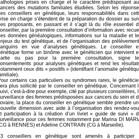
athologies prises en charge et le caractère prédisposant a
ancers des mutations familiales étudiées. Selon les répons
es conseillers en génétique, leurs responsabilités dans cet
rise en charge s’étendent de la préparation du dossier au sui
es proposants, en passant et il s’agit là du rôle essentiel 
onseiller, par la première consultation d’information avec recue
es données généalogiques, informations sur la maladie et l
njeux du test génétique, et de l’organisation des prélèvemen
sanguins en vue d’analyses génétiques. Le conseiller e
énétique forme un binôme avec le généticien qui intervient 
partie ou pas pour la première consultation, signe le
onsentements pour analyses génétiques et rend les résultat
otamment ceux dits « positifs » (identifiant l’anomalie génétiq
amiliale).
our certains cas particuliers ou syndromes rares, le génétici
era plus sollicité par le conseiller en génétique. Concernant 
uivi, c'est-à-dire pour exemple, cité par plusieurs conseillères, 
urveillance des femmes prédisposées aux cancers du sein et 
’ovaire, la place du conseiller en génétique semble prendre u
ouvelle dimension avec aide à l’organisation des rendez-vo
t participation à la création d’un livret « guide de suivi » 
surveillance pour ces femmes notamment par Marina DI MARI
(CG à RENNES) et Adeline CONTRAIN (CG à Marseille).
13 conseillers en génétique sont amenés à participer 