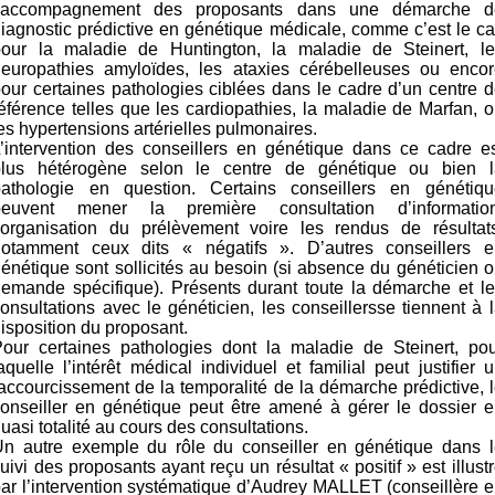
l’accompagnement des proposants dans une démarche d
iagnostic prédictive en génétique médicale, comme c’est le c
pour la maladie de Huntington, la maladie de Steinert, le
neuropathies amyloïdes, les ataxies cérébelleuses ou encor
our certaines pathologies ciblées dans le cadre d’un centre 
éférence telles que les cardiopathies, la maladie de Marfan, 
es hypertensions artérielles pulmonaires.
’intervention des conseillers en génétique dans ce cadre e
plus hétérogène selon le centre de génétique ou bien l
pathologie en question. Certains conseillers en génétiqu
peuvent mener la première consultation d’information
l’organisation du prélèvement voire les rendus de résultats
notamment ceux dits « négatifs ». D’autres conseillers e
énétique sont sollicités au besoin (si absence du généticien 
emande spécifique). Présents durant toute la démarche et l
onsultations avec le généticien, les conseillersse tiennent à 
isposition du proposant.
Pour certaines pathologies dont la maladie de Steinert, pou
aquelle l’intérêt médical individuel et familial peut justifier 
accourcissement de la temporalité de la démarche prédictive, 
onseiller en génétique peut être amené à gérer le dossier 
uasi totalité au cours des consultations.
Un autre exemple du rôle du conseiller en génétique dans l
uivi des proposants ayant reçu un résultat « positif » est illust
ar l’intervention systématique d’Audrey MALLET (conseillère 