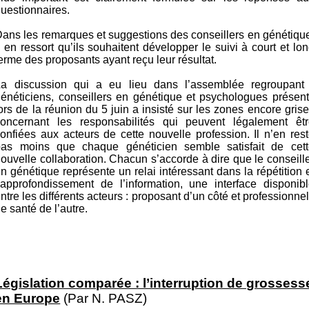
uestionnaires.
ans les remarques et suggestions des conseillers en génétiqu
l en ressort qu’ils souhaitent développer le suivi à court et lo
erme des proposants ayant reçu leur résultat.
La discussion qui a eu lieu dans l’assemblée regroupant 
énéticiens, conseillers en génétique et psychologues présen
ors de la réunion du 5 juin a insisté sur les zones encore gris
concernant les responsabilités qui peuvent légalement êtr
onfiées aux acteurs de cette nouvelle profession. Il n’en res
pas moins que chaque généticien semble satisfait de cett
ouvelle collaboration. Chacun s’accorde à dire que le conseill
n génétique représente un relai intéressant dans la répétition 
’approfondissement de l’information, une interface disponib
ntre les différents acteurs : proposant d’un côté et professionne
e santé de l’autre.
Législation comparée : l’interruption de grossess
en Europe
(Par N. PASZ)