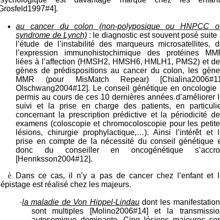
Grosfeld1997#4].
au cancer du colon (non-polyposique ou HNPCC o
syndrome de Lynch)
: le diagnostic est souvent posé suite
l’étude de l’instabilité des marqueurs microsatellites, 
l’expression immunohistochimique des protéines MM
liées à l’affection (HMSH2, HMSH6, HMLH1, PMS2) et de
gènes de prédispositions au cancer du colon, les gène
MMR (pour MisMatch Repear) [Chialina2006#11
Olschwang2004#12]. Le conseil génétique en oncologie 
permis au cours de ces 10 dernières années d’améliorer 
suivi et la prise en charge des patients, en particuli
concernant la prescription prédictive et la périodicité d
examens (coloscopie et chromocoloscopie pour les petit
lésions, chirurgie prophylactique,…). Ainsi l’intérêt et 
prise en compte de la nécessité du conseil génétique e
donc du conseiller en oncogénétique s’accroî
[Henriksson2004#12].
è
Dans ce cas, il n’y a pas de cancer chez l’enfant et l
épistage est réalisé chez les majeurs.
·
la maladie de Von Hippel-Lindau
dont les manifestatio
sont multiples [Molino2006#14] et la transmissio
autosomique dominante. Cinq lésions majeures son