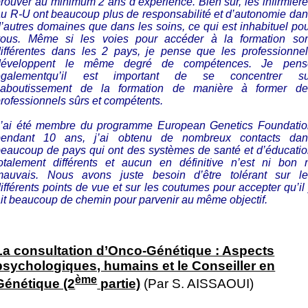
rouver au minimum 2 ans d’expérience. Bien sûr, les infirmièr
u R-U ont beaucoup plus de responsabilité et d’autonomie da
’autres domaines que dans les soins, ce qui est inhabituel po
vous. Même si les voies pour accéder à la formation son
différentes dans les 2 pays, je pense que les professionnel
développent le même degré de compétences. Je pens
égalementqu’il est important de se concentrer su
l’aboutissement de la formation de manière à former de
rofessionnels sûrs et compétents.
J’ai été membre du programme
European Genetics Foundatio
pendant 10 ans, j’ai obtenu de nombreux contacts dan
eaucoup de pays qui ont des systèmes de santé et d’éducati
totalement différents et aucun en définitive n’est ni bon n
mauvais. Nous avons juste besoin d’être tolérant sur le
ifférents points de vue et sur les coutumes pour accepter qu’il
it beaucoup de chemin pour parvenir au même objectif.
La consultation d’Onco-Génétique : Aspects
psychologiques, humains et le Conseiller en
ème
Génétique (2
partie)
(
Par S. AISSAOUI)