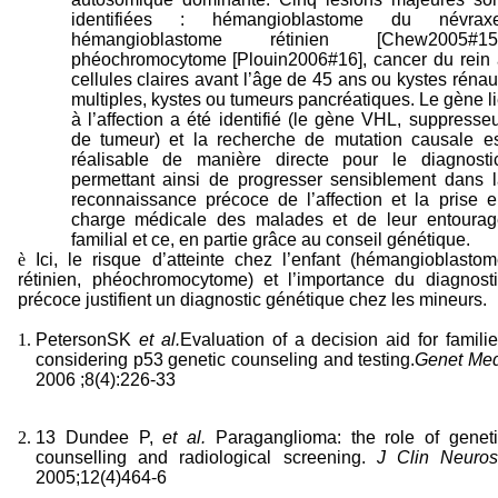
identifiées : hémangioblastome du névraxe
hémangioblastome rétinien [Chew2005#15]
phéochromocytome [Plouin2006#16], cancer du rein 
cellules claires avant l’âge de 45 ans ou kystes réna
multiples, kystes ou tumeurs pancréatiques. Le gène l
à l’affection a été identifié (le gène VHL, suppresse
de tumeur) et la recherche de mutation causale es
réalisable de manière directe pour le diagnostic
permettant ainsi de progresser sensiblement dans l
reconnaissance précoce de l’affection et la prise 
charge médicale des malades et de leur entourag
familial et ce, en partie grâce au conseil génétique.
è
Ici, le risque d’atteinte chez l’enfant (hémangioblasto
rétinien, phéochromocytome) et l’importance du diagnosti
précoce justifient un diagnostic génétique chez les mineurs.
Peterson
SK
et al.
Evaluation of a decision aid for famili
considering p53 genetic counseling and testing.
Genet Med
2006 ;8(4):226-33
13 Dundee P,
et al.
Paraganglioma: the role of genet
counselling and radiological screening.
J Clin Neurosi
2005;12(4)464-6