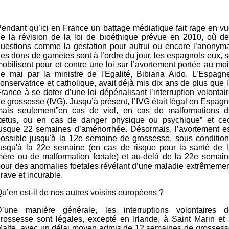
endant qu’ici en France un battage médiatique fait rage en v
e la révision de la loi de bioéthique prévue en 2010, où d
uestions comme la gestation pour autrui ou encore l’anonym
es dons de gamètes sont à l’ordre du jour, les espagnols eux, 
obilisent pour et contre une loi sur l’avortement portée au mo
e mai par la ministre de l'Egalité, Bibiana Aido. L’Espagn
onservatrice et catholique, avait déjà mis dix ans de plus que 
rance à se doter d’une loi dépénalisant l’interruption volontai
e grossesse (IVG). Jusqu’à présent, l’IVG était légal en Espag
mais seulement”en cas de viol, en cas de malformations d
fœtus, ou en cas de danger physique ou psychique” et cec
jusque 22 semaines d’aménorrhée. Désormais, l’avortement es
ossible jusqu'à la 12e semaine de grossesse, sous conditio
jusqu'à la 22e semaine (en cas de risque pour la santé de l
mère ou de malformation fœtale) et au-delà de la 22e semain
our des anomalies foetales révélant d’une maladie extrêmeme
rave et incurable.
u’en est-il de nos autres voisins européens ?
D’une manière générale, les interruptions volontaires d
rossesse sont légales, excepté en Irlande, à Saint Marin et
Malte, avec un délai moyen admis de 12 semaines de grossess