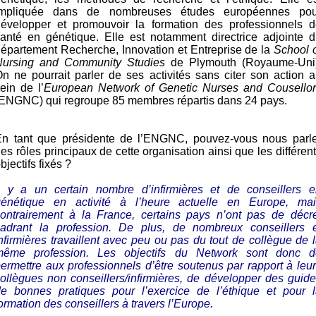
impliquée dans de nombreuses études européennes pou
développer et promouvoir la formation des professionnels d
anté en génétique. Elle est notamment directrice adjointe 
épartement Recherche, Innovation et Entreprise de la
School 
Nursing and Community Studies
de Plymouth (Royaume-Uni)
n ne pourrait parler de ses activités sans citer son action 
ein de l’
European Network of Genetic Nurses and Cousellor
(ENGNC)
qui regroupe 85 membres répartis dans 24 pays.
En tant que présidente de l’ENGNC, pouvez-vous nous parle
es rôles principaux de cette organisation ainsi que les différen
bjectifs fixés ?
Il y a un certain nombre d’infirmières et de conseillers e
génétique en activité à l’heure actuelle en Europe, mai
contrairement à la France, certains pays n’ont pas de décre
cadrant la profession. De plus, de nombreux conseillers e
nfirmières travaillent avec peu ou pas du tout de collègue de 
même profession. Les objectifs du Network sont donc d
ermettre aux professionnels d’être soutenus par rapport à leu
ollègues non conseillers/infirmières, de développer des guid
de bonnes pratiques pour l’exercice de l’éthique et pour l
ormation des conseillers à travers l’Europe.