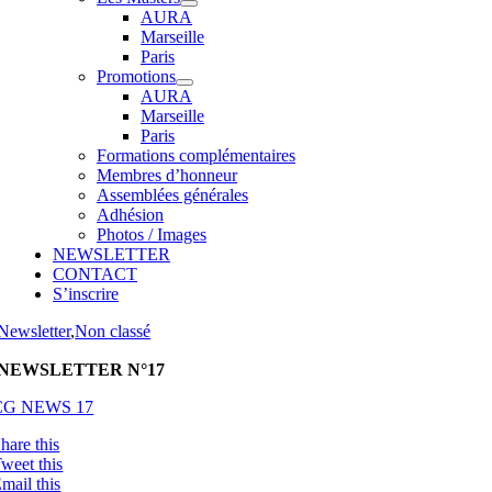
AURA
Marseille
Paris
Promotions
AURA
Marseille
Paris
Formations complémentaires
Membres d’honneur
Assemblées générales
Adhésion
Photos / Images
NEWSLETTER
CONTACT
S’inscrire
Newsletter
,
Non classé
NEWSLETTER N°17
CG NEWS 17
hare this
weet this
mail this