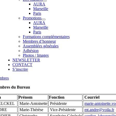
AURA
Marseille
Paris
Promotions
AURA
Marseille
Paris
Formations complémentaires
Membres d’honneur
Assemblées générales
Adhésion
Photos / Images
NEWSLETTER
CONTACT
S’inscrire
mbres
bres du Bureau
m
Prénom
Fonction
Courriel
ELCKEL
Marie-Antoinette
Présidente
marie-antoinette.v
DRE
Marie-Thérèse
Vice-Présidente
mt.andre@voila.fr
DIER
Christophe
Secrétaire Générale
cordier_labogen@y