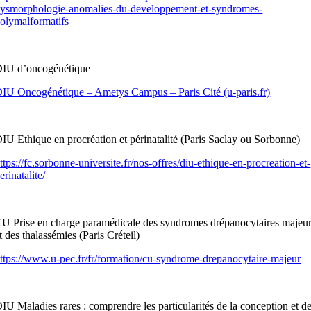
ysmorphologie-anomalies-du-developpement-et-syndromes-
olymalformatifs
IU d’oncogénétique
IU Oncogénétique – Ametys Campus – Paris Cité (u-paris.fr)
IU Ethique en procréation et périnatalité (Paris Saclay ou Sorbonne)
ttps://fc.sorbonne-universite.fr/nos-offres/diu-ethique-en-procreation-et-
erinatalite/
U Prise en charge paramédicale des syndromes drépanocytaires majeu
t des thalassémies (Paris Créteil)
ttps://www.u-pec.fr/fr/formation/cu-syndrome-drepanocytaire-majeur
IU Maladies rares : comprendre les particularités de la conception et d