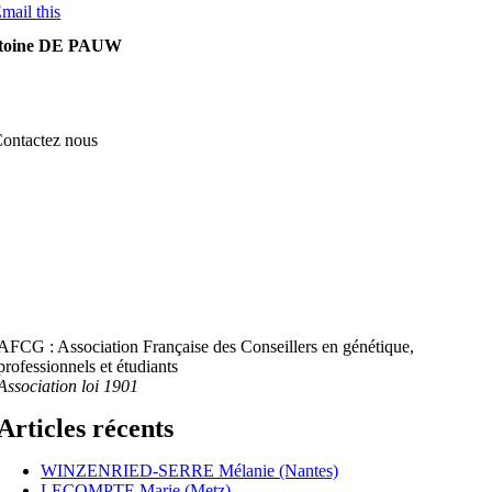
mail this
toine DE PAUW
ontactez nous
AFCG : Association Française des Conseillers en génétique,
professionnels et étudiants
Association loi 1901
Articles récents
WINZENRIED-SERRE Mélanie (Nantes)
LECOMPTE Marie (Metz)