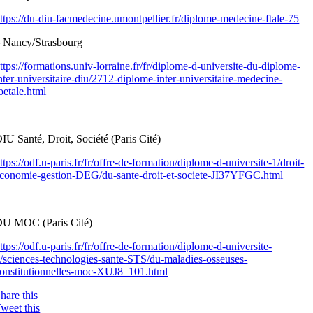
ttps://du-diu-facmedecine.umontpellier.fr/diplome-medecine-ftale-75
 Nancy/Strasbourg
ttps://formations.univ-lorraine.fr/fr/diplome-d-universite-du-diplome-
nter-universitaire-diu/2712-diplome-inter-universitaire-medecine-
oetale.html
IU Santé, Droit, Société (Paris Cité)
ttps://odf.u-paris.fr/fr/offre-de-formation/diplome-d-universite-1/droit-
conomie-gestion-DEG/du-sante-droit-et-societe-JI37YFGC.html
U MOC (Paris Cité)
ttps://odf.u-paris.fr/fr/offre-de-formation/diplome-d-universite-
/sciences-technologies-sante-STS/du-maladies-osseuses-
onstitutionnelles-moc-XUJ8_101.html
hare this
weet this