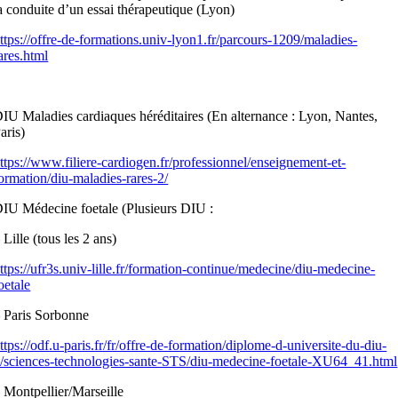
a conduite d’un essai thérapeutique (Lyon)
ttps://offre-de-formations.univ-lyon1.fr/parcours-1209/maladies-
ares.html
IU Maladies cardiaques héréditaires (En alternance : Lyon, Nantes,
aris)
ttps://www.filiere-cardiogen.fr/professionnel/enseignement-et-
ormation/diu-maladies-rares-2/
IU Médecine foetale (Plusieurs DIU :
 Lille (tous les 2 ans)
ttps://ufr3s.univ-lille.fr/formation-continue/medecine/diu-medecine-
oetale
 Paris Sorbonne
ttps://odf.u-paris.fr/fr/offre-de-formation/diplome-d-universite-du-diu-
/sciences-technologies-sante-STS/diu-medecine-foetale-XU64_41.html
 Montpellier/Marseille