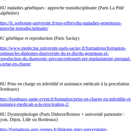
IU maladies génétiques : approche transdisciplinaire (Paris La Pitié
alpêtrière)
ttps://fc.sorbonne-universite.fr/nos-offres/diu-maladies-genetiques-
pproche-transdisciplinaire/
U génétique et reproduction (Paris Saclay)
ttps://www.medecine.universite-paris-saclay.fr/formations/formation-
ontinue/les-diplomes-duniversite-du-et-diu/du-genetique-et-
eproduction-du-diagnostic-preconceptionnel-pre-implantatoire-prenatal-
a-prise-en-charge
IU Prise en charge en infertilité et assistance médicale à la procréation
Bordeaux)
ttps://bordeaux-sante-event.fr/formation/prise-en-charge-en-infertilite-et
ssistance-medicale-a-la-procreation-2/
IU Dysmorphologie (Paris Diderot/Rennes + université partenaire :
yon, Dijon, Lille ou Bordeaux)
ttps://formations.univ-rennes.fr/diplome-inter-universitaire-