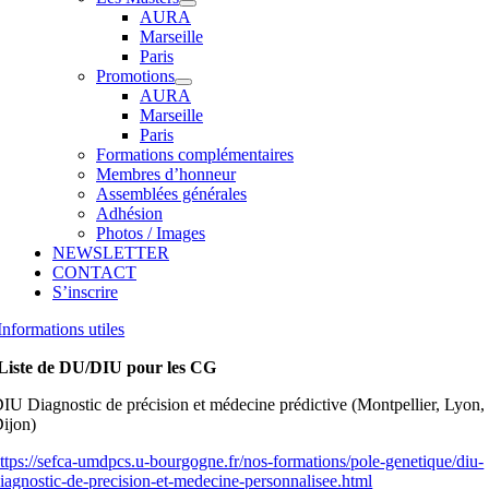
AURA
Marseille
Paris
Promotions
AURA
Marseille
Paris
Formations complémentaires
Membres d’honneur
Assemblées générales
Adhésion
Photos / Images
NEWSLETTER
CONTACT
S’inscrire
Informations utiles
Liste de DU/DIU pour les CG
IU Diagnostic de précision et médecine prédictive (Montpellier, Lyon,
ijon)
ttps://sefca-umdpcs.u-bourgogne.fr/nos-formations/pole-genetique/diu-
iagnostic-de-precision-et-medecine-personnalisee.html