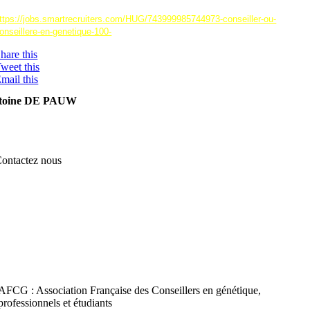
ttps://jobs.smartrecruiters.com/HUG/743999985744973-conseiller-ou-
onseillere-en-genetique-100-
hare this
weet this
mail this
toine DE PAUW
ontactez nous
AFCG : Association Française des Conseillers en génétique,
professionnels et étudiants